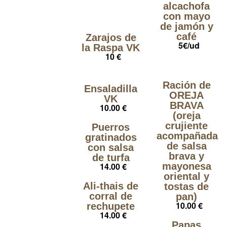
alcachofa
con mayo
de jamón y
café
Zarajos de
5€/ud
la Raspa VK
10 €
Ración de
Ensaladilla
OREJA
VK
BRAVA
10.00 €
(oreja
crujiente
Puerros
acompañada
gratinados
de salsa
con salsa
brava y
de turfa
14.00 €
mayonesa
oriental y
Ali-thais de
tostas de
corral de
pan)
10.00 €
rechupete
14.00 €
Papas