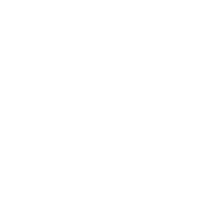
Especialidades
Focaccias &
Aperitivos
Postre
Focacciones
Rayo
VkQueen
Bienvenid@s a
La
Raspa