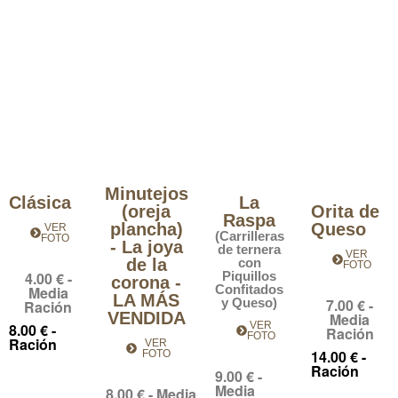
Foccaciones
Minutejos
Clásica
La
(oreja
Orita de
Raspa
plancha)
Queso
VER
(Carrilleras
FOTO
- La joya
de ternera
VER
de la
con
FOTO
4.00 € -
Piquillos
corona -
Confitados
Media
LA MÁS
y Queso)
7.00 € -
Ración
VENDIDA
Media
VER
8.00 € -
Ración
FOTO
Ración
VER
14.00 € -
FOTO
Ración
9.00 € -
Media
8.00 € - Media