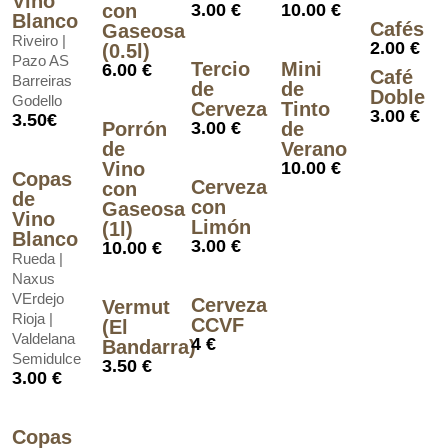
Vino
con
3.00 €
10.00 €
Blanco
Cafés
Gaseosa
Riveiro |
2.00 €
(0.5l)
Pazo AS
Tercio
Mini
6.00 €
Café
Barreiras
de
de
Doble
Godello
Cerveza
Tinto
3.00 €
3.50€
Porrón
3.00 €
de
de
Verano
Vino
10.00 €
Copas
Cerveza
con
de
con
Gaseosa
Vino
Limón
(1l)
Blanco
3.00 €
10.00 €
Rueda |
Naxus
VErdejo
Cerveza
Vermut
Rioja |
CCVF
(El
Valdelana
4 €
Bandarra)
Semidulce
3.50 €
3.00 €
Copas