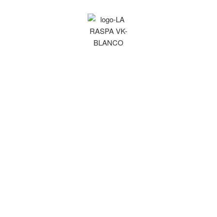
Aperitivos Rayo
VkQueen